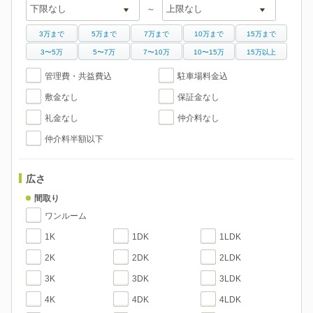
～
3万まで
5万まで
7万まで
10万まで
15万まで
3〜5万
5〜7万
7〜10万
10〜15万
15万以上
管理費・共益費込
駐車場料金込
敷金なし
保証金なし
礼金なし
仲介料なし
仲介料半額以下
広さ
間取り
ワンルーム
1K
1DK
1LDK
2K
2DK
2LDK
3K
3DK
3LDK
4K
4DK
4LDK