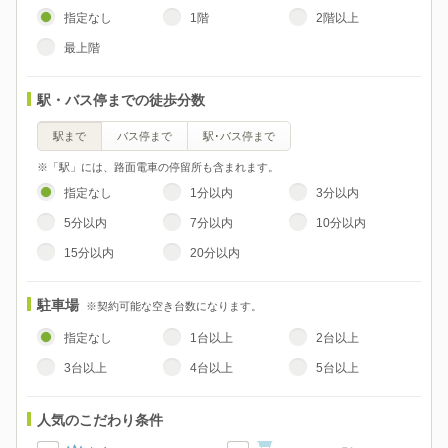
指定なし
1階
2階以上
最上階
駅・バス停までの徒歩分数
駅まで
バス停まで
駅･バス停まで
※「駅」には、路面電車の停留所も含まれます。
指定なし
1分以内
3分以内
5分以内
7分以内
10分以内
15分以内
20分以内
駐車場
※契約可能な空き台数になります。
指定なし
1台以上
2台以上
3台以上
4台以上
5台以上
人気のこだわり条件