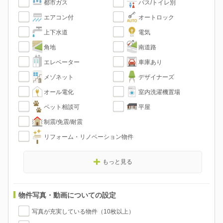
都市ガス
バス/トイレ別
エアコン付
オートロック
上下水道
電気
角地
南道路
エレベーター
車庫あり
メゾネット
デザイナーズ
オール電化
室内洗濯機置場
ペット相談可
平屋
制震/免震/耐震
リフォーム・リノベーション物件
もっと見る
物件写真・動画についての設定
写真が充実している物件（10枚以上）