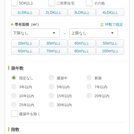
5DK以上
二世帯住宅
その他
1LDK
2LDK
3LDK
4LDK
以上
以上
以上
以上
専有面積
（m²）
坪数で指定
～
20m²
30m²
40m²
50m²
以上
以上
以上
以上
60m²
70m²
80m²
100m²
以上
以上
以上
以上
築年数
指定なし
建築中
新築
3年以内
5年以内
7年以内
10年以内
15年以内
20年以内
25年以内
30年以内
建築中を除く
階数