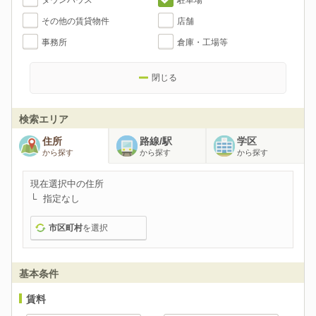
タウンハウス
駐車場
その他の賃貸物件
店舗
事務所
倉庫・工場等
閉じる
検索エリア
住所
路線/駅
学区
から探す
から探す
から探す
現在選択中の住所
指定なし
市区町村
を選択
基本条件
賃料