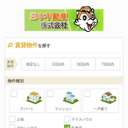
賃貸物件
を探す
新着
指定なし
1日以内
3日以内
7日以内
物件
物件種別
アパート
マンション
一戸建て
土地
テラスハウス