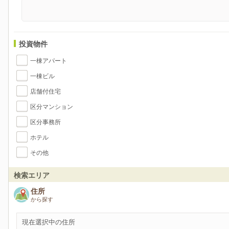
投資物件
一棟アパート
一棟ビル
店舗付住宅
区分マンション
区分事務所
ホテル
その他
検索エリア
住所
から探す
現在選択中の住所