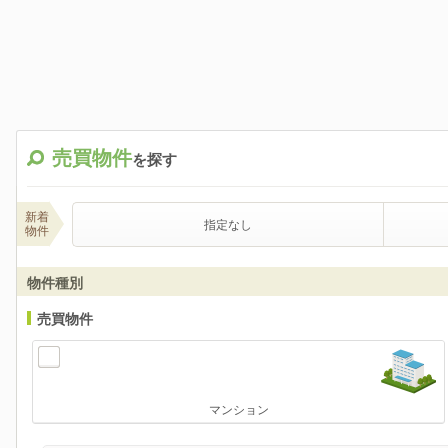
売買物件
を探す
新着
指定なし
物件
物件種別
売買物件
マンション