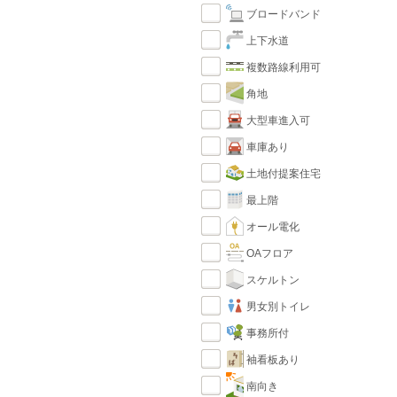
ブロードバンド
上下水道
複数路線利用可
角地
大型車進入可
車庫あり
土地付提案住宅
最上階
オール電化
OAフロア
スケルトン
男女別トイレ
事務所付
袖看板あり
南向き