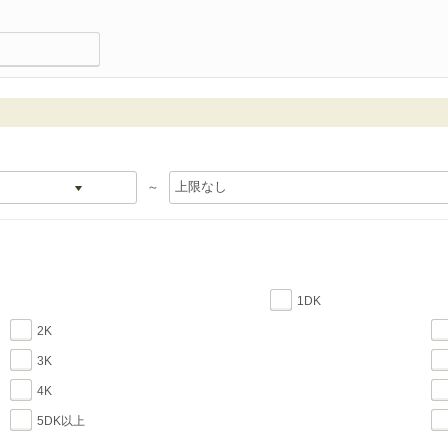
～
1DK
2K
3K
4K
5DK以上