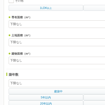
その他
1LDK
以上
専有面積
（m²）
土地面積
（m²）
建物面積
（m²）
築年数
建築中
5年以内
20年以内