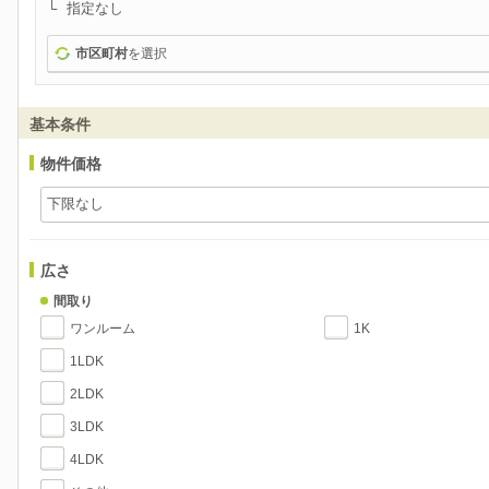
指定なし
市区町村
を選択
基本条件
物件価格
広さ
間取り
ワンルーム
1K
1LDK
2LDK
3LDK
4LDK