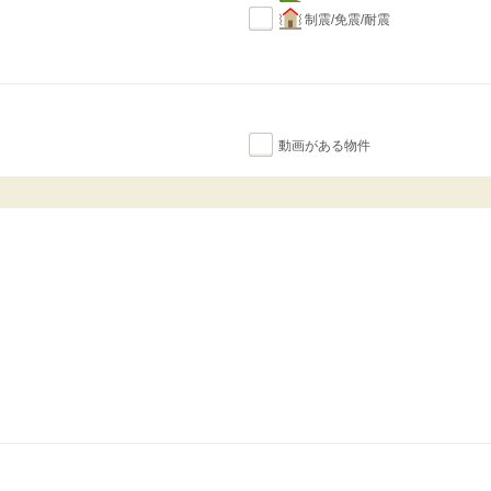
制震/免震/耐震
動画がある物件