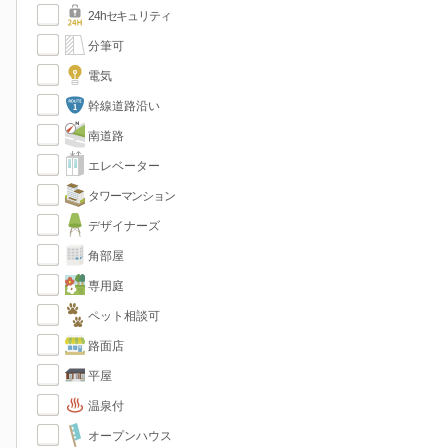
24hセキュリティ
分筆可
電気
幹線道路沿い
南道路
エレベーター
タワーマンション
デザイナーズ
角部屋
専用庭
ペット相談可
路面店
平屋
温泉付
オープンハウス